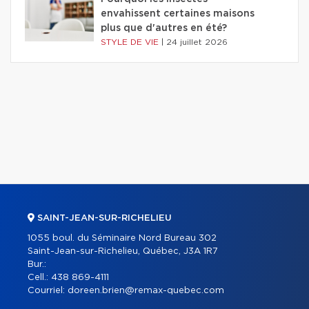
envahissent certaines maisons
plus que d'autres en été?
STYLE DE VIE
|
24 juillet 2026
SAINT-JEAN-SUR-RICHELIEU
1055 boul. du Séminaire Nord Bureau 302
Saint-Jean-sur-Richelieu, Québec, J3A 1R7
Bur.:
Cell.:
438 869-4111
Courriel:
doreen.brien@remax-quebec.com