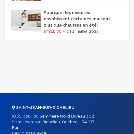
Pourquoi les insectes
envahissent certaines maisons
plus que d'autres en été?
STYLE DE VIE
|
24 juillet 2026
SAINT-JEAN-SUR-RICHELIEU
1055 boul. du Séminaire Nord Bureau 302
Saint-Jean-sur-Richelieu, Québec, J3A 1R7
Bur.:
Cell.:
438 869-4111