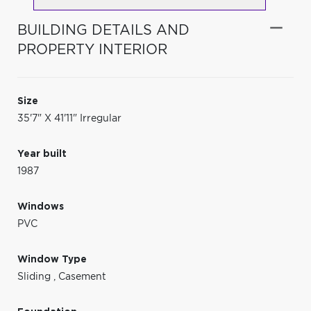
BUILDING DETAILS AND
PROPERTY INTERIOR
Size
35'7" X 41'11" Irregular
Year built
1987
Windows
PVC
Window Type
Sliding
,
Casement