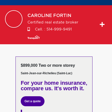
CAROLINE
FORTIN
Certified real estate broker
Cell. :
514-999-9491
$899,000 Two or more storey
Saint-Jean-sur-Richelieu (Saint-Luc)
For your home insurance,
compare us. It's worth it.
Get a quote