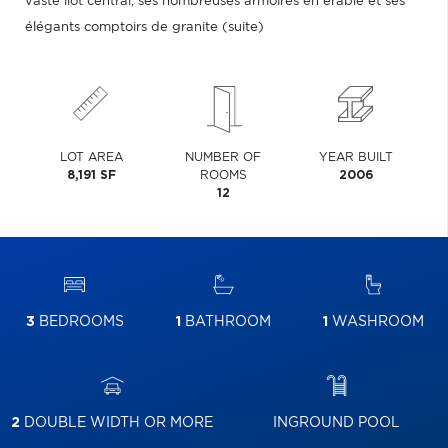
vaste îlot central, ses nombreuses armoires en érable et ses
élégants comptoirs de granite (suite)
LOT AREA
NUMBER OF
YEAR BUILT
8,191 SF
ROOMS
2006
12
3
BEDROOMS
1
BATHROOM
1
WASHROOM
2
DOUBLE WIDTH OR MORE
INGROUND POOL